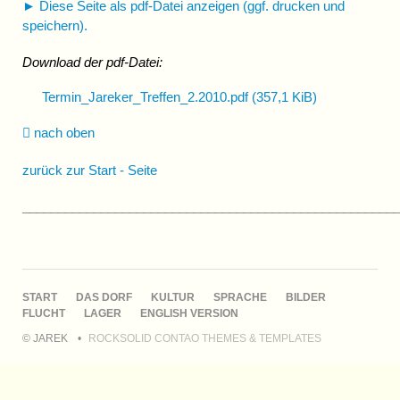
► Diese Seite als pdf-Datei anzeigen (ggf. drucken und
speichern).
Download der pdf-Datei:
Termin_Jareker_Treffen_2.2010.pdf
(357,1 KiB)
nach oben
zurück zur Start - Seite
____________________________________________________
NAVIGATION
START
DAS DORF
KULTUR
SPRACHE
BILDER
ÜBERSPRINGEN
FLUCHT
LAGER
ENGLISH VERSION
© JAREK
ROCKSOLID CONTAO THEMES & TEMPLATES