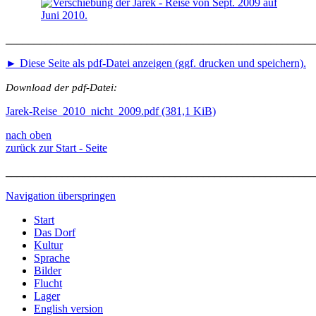
_______________________________________________________
► Diese Seite als pdf-Datei anzeigen (ggf. drucken und speichern).
Download der pdf-Datei:
Jarek-Reise_2010_nicht_2009.pdf
(381,1 KiB)
nach oben
zurück zur Start - Seite
_______________________________________________________
Navigation überspringen
Start
Das Dorf
Kultur
Sprache
Bilder
Flucht
Lager
English version